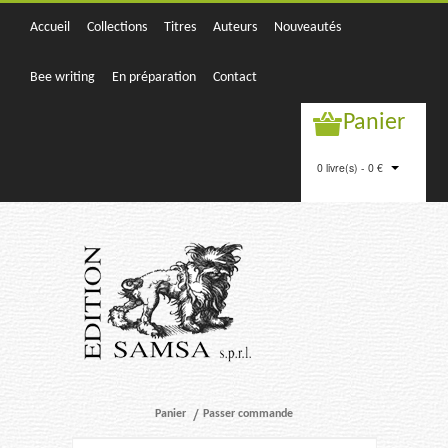
Accueil
Collections
Titres
Auteurs
Nouveautés
Bee writing
En préparation
Contact
Panier
0 livre(s) - 0 €
Panier
Passer commande