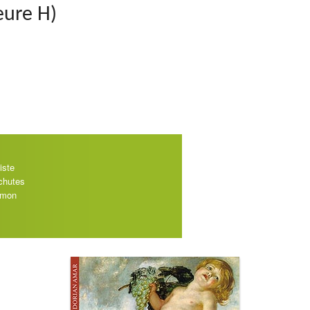
eure H)
iste
 chutes
e mon