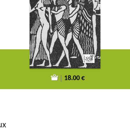
18.00 €
ux