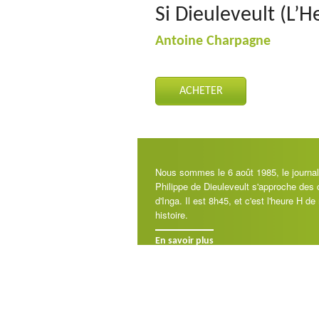
Si Dieuleveult (L’H
Antoine Charpagne
ACHETER
Nous sommes le 6 août 1985, le journal
Philippe de Dieuleveult s'approche des
d'Inga. Il est 8h45, et c'est l'heure H d
histoire.
En savoir plus