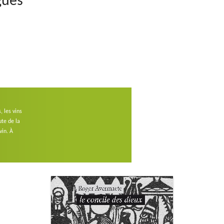
gues
, les vins
te de la
vin. À