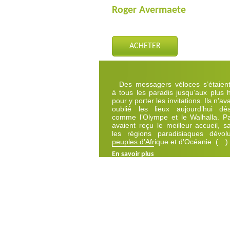
Roger Avermaete
ACHETER
Des messagers véloces s’étaien
à tous les paradis jusqu’aux plus 
pour y porter les invitations. Ils n’av
oublié les lieux aujourd’hui dés
comme l’Olympe et le Walhalla. Par
avaient reçu le meilleur accueil, s
les régions paradisiaques dévo
peuples d’Afrique et d’Océanie. (…)
En savoir plus