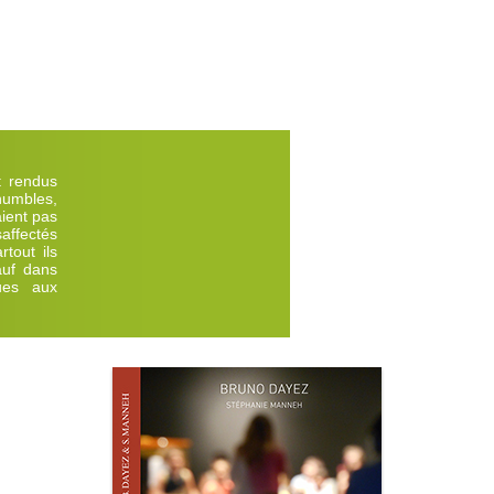
t rendus
humbles,
aient pas
affectés
tout ils
auf dans
lues aux