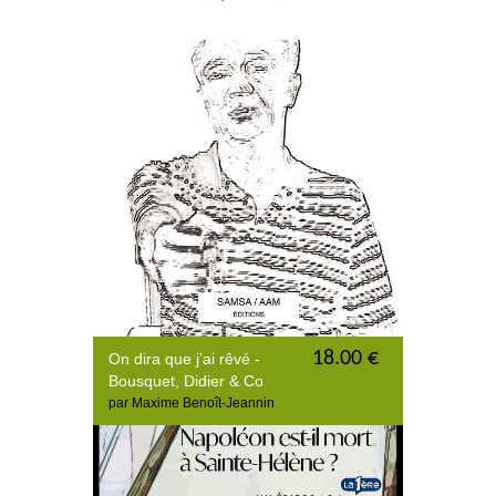
18.00 €
On dira que j’ai rêvé -
Bousquet, Didier & Co
par Maxime Benoît-Jeannin