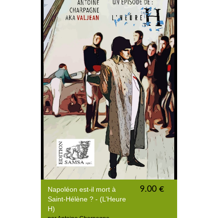
9.00 €
Napoléon est-il mort à
Saint-Hélène ? - (L’Heure
H)