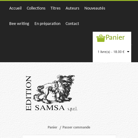
Accueil
Collections
Titres
Auteurs
Nouveautés
Bee writing
En préparation
Contact
Panier
1 livre(s) - 18.00 €
Panier
Passer commande