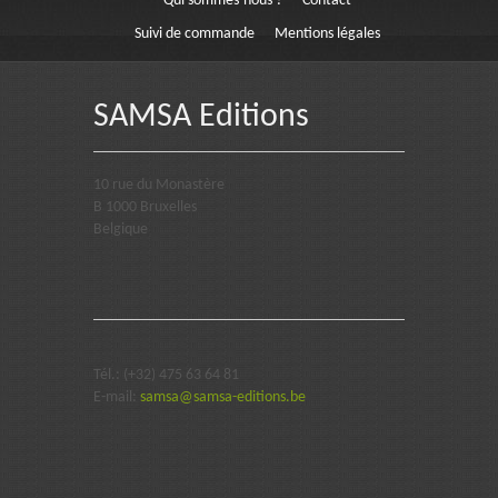
Qui sommes-nous ?
Contact
Suivi de commande
Mentions légales
SAMSA Editions
10 rue du Monastère
B 1000 Bruxelles
Belgique
Tél.: (+32) 475 63 64 81
E-mail:
samsa@samsa-editions.be