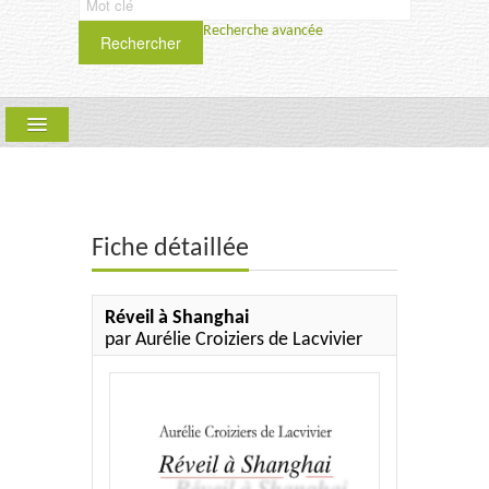
Recherche avancée
Rechercher
ARLLF
COLLECTIONS :
QUE FAIRE ? PÉRIODIQUE
Fiche détaillée
SCIENCES HUMAINES ET SOCIALES
SAMSA
Réveil à Shanghai
par Aurélie Croiziers de Lacvivier
TEXTYLES-CIEL
UPT