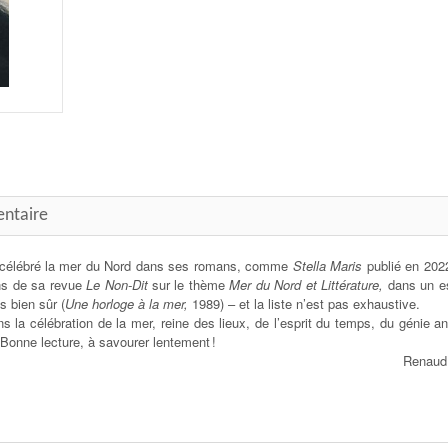
entaire
, a célébré la mer du Nord dans ses romans, comme
Stella Maris
publié en 202
ons de sa revue
Le Non-Dit
sur le thème
Mer du Nord et Littérature,
dans un e
 bien sûr (
Une horloge à la mer,
1989) – et la liste n’est pas exhaustive.
a célébration de la mer, reine des lieux, de l’esprit du temps, du génie an
 Bonne lecture, à savourer lentement !
Renaud