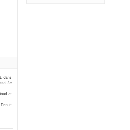
2, dans
ssai
La
imal et
 Denuit