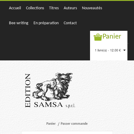
Accueil
Collections
Titres
Auteurs
Nouveautés
Bee writing
En préparation
Contact
Panier
1 livre(s) - 12.00 €
Panier
Passer commande