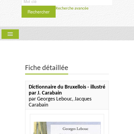
Recherche avancée
Rechercher
ARLLF
COLLECTIONS :
QUE FAIRE ? PÉRIODIQUE
Fiche détaillée
SCIENCES HUMAINES ET SOCIALES
SAMSA
Dictionnaire du Bruxellois - illustré
par J. Carabain
TEXTYLES-CIEL
par Georges Lebouc, Jacques
Carabain
UPT