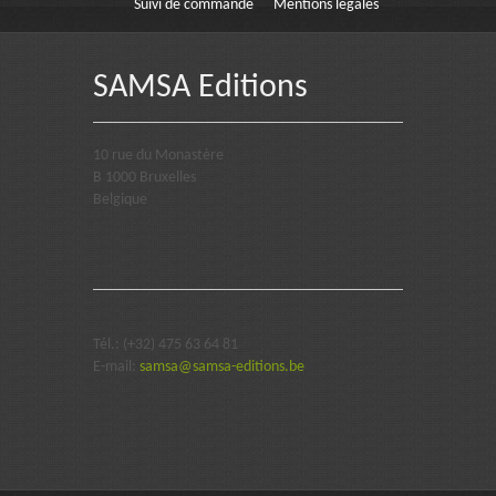
Suivi de commande
Mentions légales
SAMSA Editions
10 rue du Monastère
B 1000 Bruxelles
Belgique
Tél.: (+32) 475 63 64 81
E-mail:
samsa@samsa-editions.be